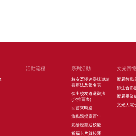
活動流程
系列活動
文光回
錄
校友盃慢速壘球邀請
歷屆教職
賽辦法及報名表
師生合影
傑出校友遴選辦法
歷屆畢業
(含推薦表)
文光人電
回首來時路
旗幟飄揚慶百年
彩繪燈籠迎校慶
祈福卡片賀校運