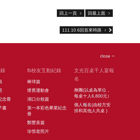
回上一頁
回最上面
111.10.6回首來時路
close
憶錄
fb校友互動紀錄
文光百桌千人宴報
名
員
棒球篇
揪團(以桌為單位，
照
懷舊運動會
每桌十人6,800元）
紀念冊
湖口分校篇
個人報名(由校方安
子書
第一本彩色畢業紀念
排和其他人共桌 )
冊
鄭豐喜篇
珍惜老照片