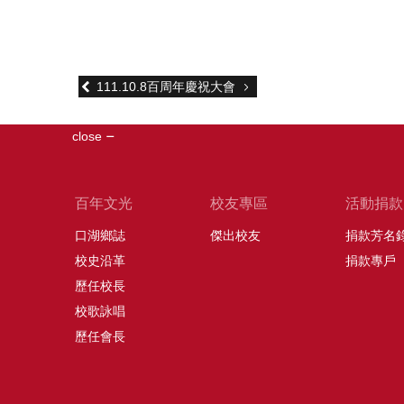
111.10.8百周年慶祝大會
close
百年文光
校友專區
活動捐款
口湖鄉誌
傑出校友
捐款芳名
校史沿革
捐款專戶
歷任校長
校歌詠唱
歷任會長