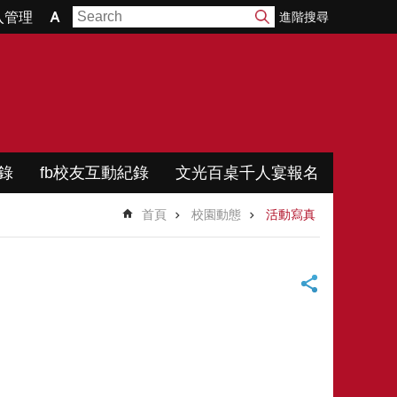
進階搜尋
入管理
錄
fb校友互動紀錄
文光百桌千人宴報名
首頁
校園動態
活動寫真